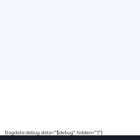
{tagdata:debug data="$debug" hidden="1"}