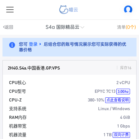
S4a 国际精品云
返回
清单
(0个)
您可
登录
后结合您的账号情况展示您可实际获得的优
惠价格
2H4G.S4a.中国香港.GP.VPS
库存16
CPU核心
2 vCPU
CPU型号
EPYC 7C13
3.0Ghz
CPU-Z
380-10%
点此查看说明
支持系统
Linux / Windows
RAM内存
4 GiB
机器带宽
1 Gbps
机器流量
1 TB
双向计费