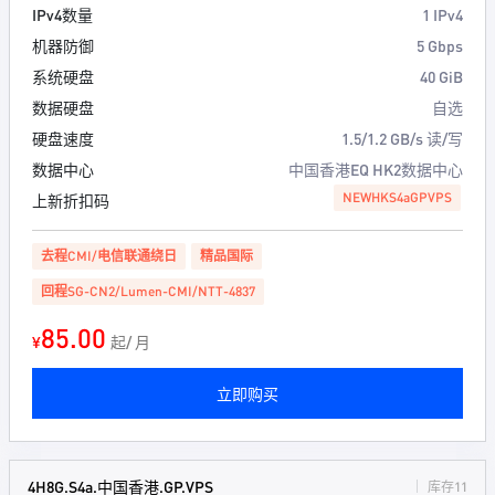
IPv4数量
1 IPv4
机器防御
5 Gbps
系统硬盘
40 GiB
数据硬盘
自选
硬盘速度
1.5/1.2 GB/s 读/写
数据中心
中国香港EQ HK2数据中心
NEWHKS4aGPVPS
上新折扣码
去程CMI/电信联通绕日
精品国际
回程SG-CN2/Lumen-CMI/NTT-4837
85.00
¥
起/ 月
立即购买
4H8G.S4a.中国香港.GP.VPS
库存11