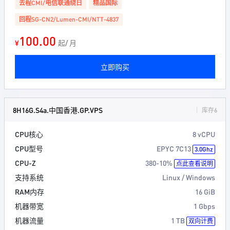
去程CMI/电信联通绕日
精品国际
回程SG-CN2/Lumen-CMI/NTT-4837
100.00
¥
起/ 月
立即购买
8H16G.S4a.中国香港.GP.VPS
库存6
CPU核心
8 vCPU
CPU型号
EPYC 7C13
3.0Ghz
CPU-Z
380-10%
点此查看说明
支持系统
Linux / Windows
RAM内存
16 GiB
机器带宽
1 Gbps
机器流量
1 TB
双向计费