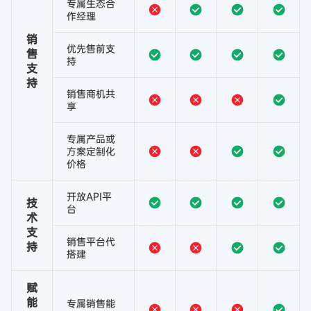
专属生态合
作经理
销
优先售前支
售
持
支
持
销售商机共
享
专属产品或
方案定制化
价格
开放API平
技
台
术
支
销售平台代
持
搭建
赋
能
专属销售能