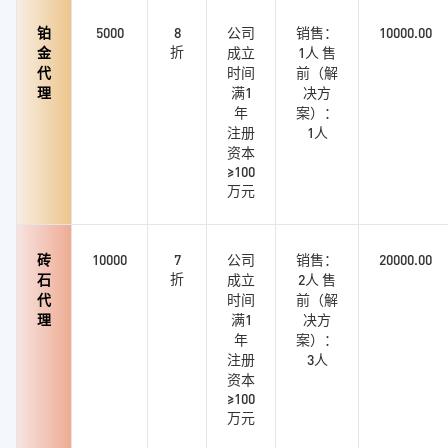
铂
5000
8
公司
销售：
10000.00
折
金
成立
1人 售
代
时间
前（解
理
满1
决方
年
案）：
注册
1人
资本
≥100
万元
砖
10000
7
公司
销售：
20000.00
折
石
成立
2人 售
代
时间
前（解
理
满1
决方
年
案）：
注册
3人
资本
≥100
万元