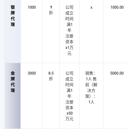
银
1000
9
公司
x
1000.00
折
牌
成立
代
时间
理
满1
年
注册
资本
≥1万
元
金
3000
8.5
公司
销售：
5000.00
折
牌
成立
1人 售
代
时间
前（解
理
满1
决方
年
案）：
注册
1人
资本
≥50
万元