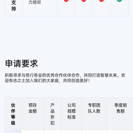
支
力培训
持
申请要求
积极寻求与各行各业的优秀合作伙伴合作，共同打造智慧未来。欢
迎有志之士加入我们的大家庭，共同创造美好！
伙
预存
产
公司
专职团
季度销
伴
金额
品
规模
队人数
售额
等
折
标准
级
扣